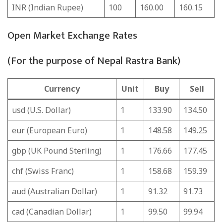
INR (Indian Rupee)
100
160.00
160.15
Open Market Exchange Rates
(For the purpose of Nepal Rastra Bank)
Currency
Unit
Buy
Sell
usd (U.S. Dollar)
1
133.90
134.50
eur (European Euro)
1
148.58
149.25
gbp (UK Pound Sterling)
1
176.66
177.45
chf (Swiss Franc)
1
158.68
159.39
aud (Australian Dollar)
1
91.32
91.73
cad (Canadian Dollar)
1
99.50
99.94