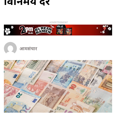
विनिमय दर
आमसंचार