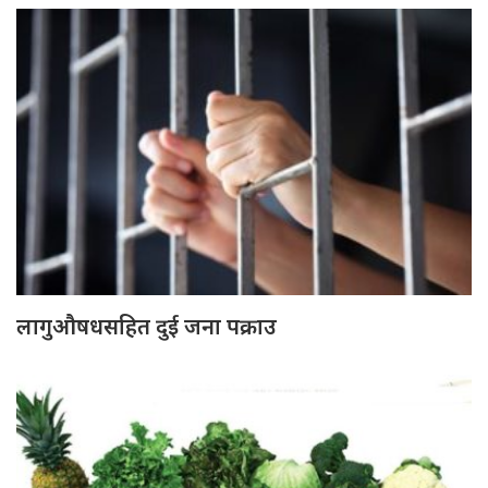
लागुऔषधसहित दुई जना पक्राउ