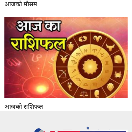
आजको मौसम
आजको राशिफल