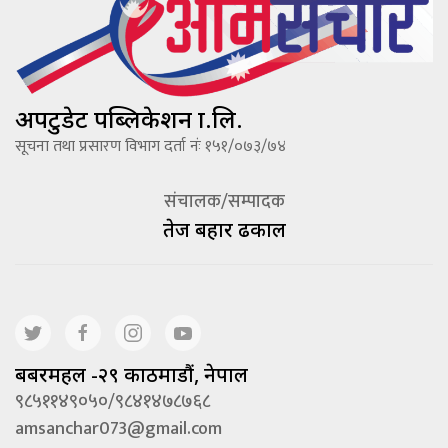
अपटुडेट पब्लिकेशन प्रा.लि.
सूचना तथा प्रसारण विभाग दर्ता नंः १५१/०७३/७४
संचालक/सम्पादक
तेज बहादूर ढकाल
बबरमहल -२९ काठमाडौं, नेपाल
९८५११४९०५०/९८४१४७८७६८
amsanchar073@gmail.com