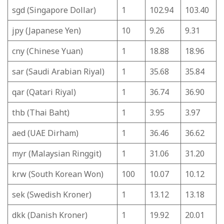
sgd (Singapore Dollar)
1
102.94
103.40
jpy (Japanese Yen)
10
9.26
9.31
cny (Chinese Yuan)
1
18.88
18.96
sar (Saudi Arabian Riyal)
1
35.68
35.84
qar (Qatari Riyal)
1
36.74
36.90
thb (Thai Baht)
1
3.95
3.97
aed (UAE Dirham)
1
36.46
36.62
myr (Malaysian Ringgit)
1
31.06
31.20
krw (South Korean Won)
100
10.07
10.12
sek (Swedish Kroner)
1
13.12
13.18
dkk (Danish Kroner)
1
19.92
20.01