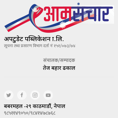
अपटुडेट पब्लिकेशन प्रा.लि.
सूचना तथा प्रसारण विभाग दर्ता नंः १५१/०७३/७४
संचालक/सम्पादक
तेज बहादूर ढकाल
बबरमहल -२९ काठमाडौं, नेपाल
९८५११४९०५०/९८४१४७८७६८