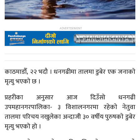
काठमाडौँ, २२ भदौ । धनगढीमा तालमा डुबेर एक जनाकाे
मृत्यु भएकाे छ ।
प्रहरीका अनुसार आज दिउँसो धनगढी
उपमहानगरपालिका- ३ विशालनगरमा रहेकाे नेतुवा
तालमा परिचय नखुलेका अन्दाजी ३० वर्षीय पुरुषकाे डुबेर
मृत्यु भएको हो ।