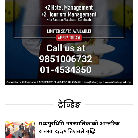
ट्रेन्डिङ
मध्यपुरथिमि नगरपालिकाको आन्तरिक
राजस्व ९३.३९ प्रतिशतले बृद्धि