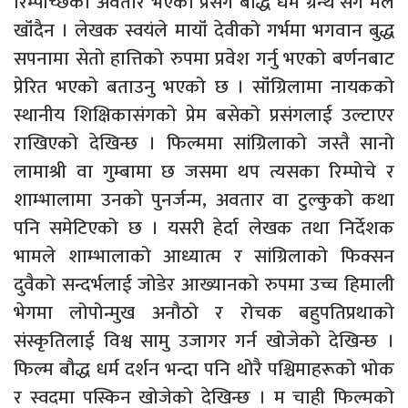
रिम्पोच्छेको अवतार भएको प्रसंग बौद्ध धर्म ग्रन्थ संग मेल
खॉंदैन । लेखक स्वयंले मायॉं देवीको गर्भमा भगवान बुद्ध
सपनामा सेतो हात्तिको रुपमा प्रवेश गर्नु भएको बर्णनबाट
प्रेरित भएको बताउनु भएको छ । सॉंग्रिलामा नायकको
स्थानीय शिक्षिकासंगको प्रेम बसेको प्रसंगलाई उल्टाएर
राखिएको देखिन्छ । फिल्ममा सांग्रिलाको जस्तै सानो
लामाश्री वा गुम्बामा छ जसमा थप त्यसका रिम्पोचे र
शाम्भालामा उनको पुनर्जन्म, अवतार वा टुल्कुको कथा
पनि समेटिएको छ । यसरी हेर्दा लेखक तथा निर्देशक
भामले शाम्भालाको आध्यात्म र सांग्रिलाको फिक्सन
दुवैको सन्दर्भलाई जोडेर आख्यानको रुपमा उच्च हिमाली
भेगमा लोपोन्मुख अनौठो र रोचक बहुपतिप्रथाको
संस्कृतिलाई विश्व सामु उजागर गर्न खोजेको देखिन्छ ।
फिल्म बौद्ध धर्म दर्शन भन्दा पनि थोरै पश्चिमाहरूको भोक
र स्वदमा पस्किन खोजेको देखिन्छ । म चाही फिल्मको