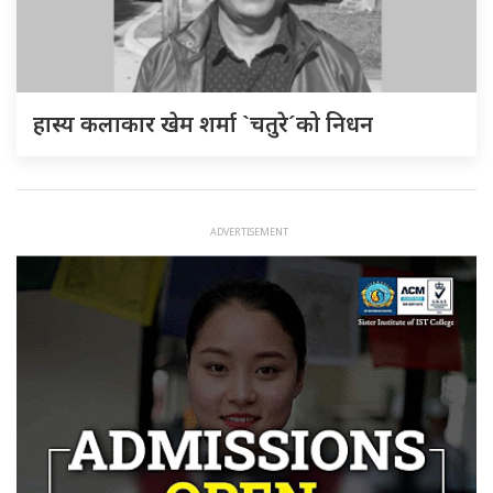
हास्य कलाकार खेम शर्मा `चतुरे´को निधन