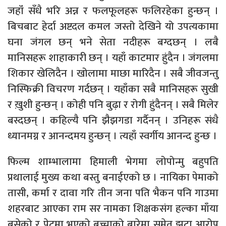
जहॉं सँधै भरि अन्न र फलफूलहरू फलिरहेका हुन्छन् ।
बिचबाट हेर्दा अष्टदल कमल जस्तो देखिने यो उपत्यकामा
घना जंगल छन् भने सेता नदीहरू बग्दछन् । लबै
मानिसहरू शाहाकारी छन् । यहाँ काटमार हुंदैन । जंगलमा
शिकार खेलिदैन । खोलामा माछा मारिदैन । सबै जीवजन्तु
निस्फिक्री विचरण गर्दछन् । यहाँका सबै मानिसहरू सुखी
र ख़ुशी हुन्छन् । कोही पनि बुढ़ा र रोगी हुंदैनन् । सबै मिलेर
बस्दछन् । कहिल्यै पनि झैझगडा गर्दैनन् । उनिहरू संधै
ध्यानमग्न र आनन्दमय हुन्छन् । त्यहाँ स्वर्गीय आनन्द हुन्छ ।
फिल्म शाम्भालामा हिमाली भेगमा लोपोन्मु बहुपति
प्रथालाई मुख्य कथा बस्तु बनाईएको छ । नायिका पेमाको
तासी, कर्मा र दावा गरि तीन जना पति भैकन पनि गाउमा
शहरबाट आएका राम सर नामका शिक्षकसंग हल्का माँया
बसेको र पेटमा भएको बच्चाको बारेमा समेत झुटा आरोप