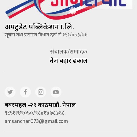
अपटुडेट पब्लिकेशन प्रा.लि.
सूचना तथा प्रसारण विभाग दर्ता नंः १५१/०७३/७४
संचालक/सम्पादक
तेज बहादूर ढकाल
बबरमहल -२९ काठमाडौं, नेपाल
९८५११४९०५०/९८४१४७८७६८
amsanchar073@gmail.com