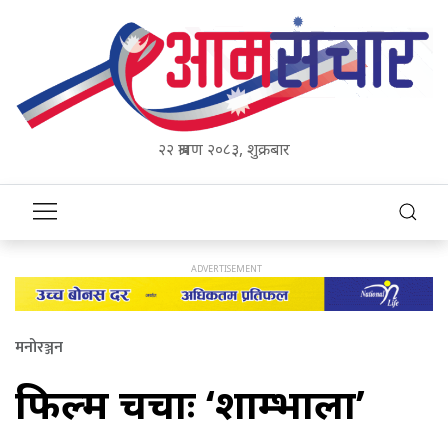
२२ श्रावण २०८३, शुक्रबार
मनोरञ्जन
फिल्म चर्चाः ‘शाम्भाला’