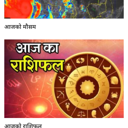
आजको मौसम
आजको राशिफल