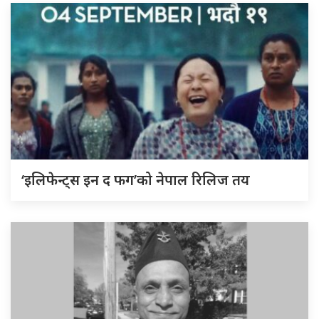
‘इलिफेन्ट्स इन द फग’को नेपाल रिलिज तय