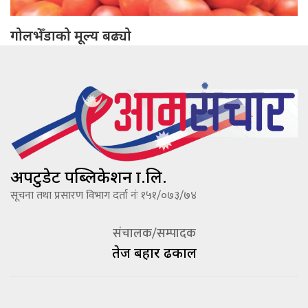
गोलभेँडाको मूल्य बढ्यो
अपटुडेट पब्लिकेशन प्रा.लि.
सूचना तथा प्रसारण विभाग दर्ता नंः १५१/०७३/७४
संचालक/सम्पादक
तेज बहादूर ढकाल