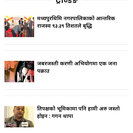
ट्रेन्डिङ
मध्यपुरथिमि नगरपालिकाको आन्तरिक
राजस्व ९३.३९ प्रतिशतले बृद्धि
जबरजस्ती करणी अभियोगमा एक जना
पक्राउ
प्रतिपक्षको भूमिकामा पनि हामी अरु जस्तो
होइन : गगन थापा