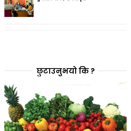
छुटाउनुभयो कि ?