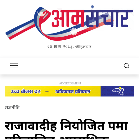
२४ श्रावण २०८३, आइतबार
राजनीति
राजावादीहरु नियोजित रुपमा