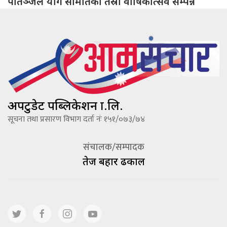
पातञ्जल योग समितिको तेस्रो वार्षिकोत्सव सम्पन्न
अपटुडेट पब्लिकेशन प्रा.लि.
सूचना तथा प्रसारण विभाग दर्ता नंः १५१/०७३/७४
संचालक/सम्पादक
तेज बहादूर ढकाल