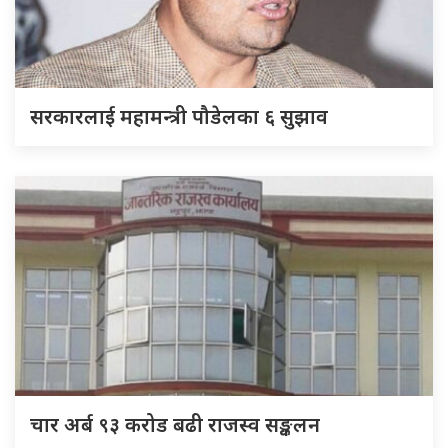
सरकारलाई महामन्त्री पौडेलका ६ सुझाव
चार अर्ब ९३ करोड बढी राजस्व सङ्कलन