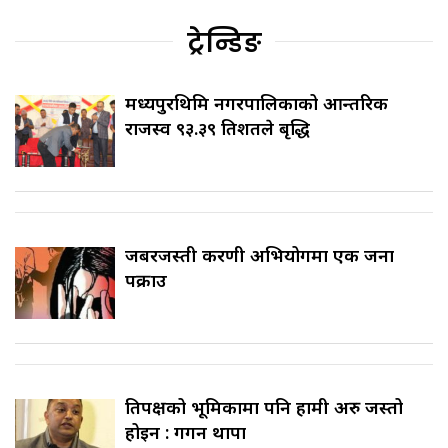
ट्रेन्डिङ
मध्यपुरथिमि नगरपालिकाको आन्तरिक
राजस्व ९३.३९ प्रतिशतले बृद्धि
जबरजस्ती करणी अभियोगमा एक जना
पक्राउ
प्रतिपक्षको भूमिकामा पनि हामी अरु जस्तो
होइन : गगन थापा