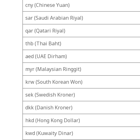
cny (Chinese Yuan)
sar (Saudi Arabian Riyal)
qar (Qatari Riyal)
thb (Thai Baht)
aed (UAE Dirham)
myr (Malaysian Ringgit)
krw (South Korean Won)
sek (Swedish Kroner)
dkk (Danish Kroner)
hkd (Hong Kong Dollar)
kwd (Kuwaity Dinar)