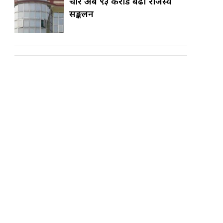
चार अर्ब ९३ करोड बढी राजस्व
सङ्कलन