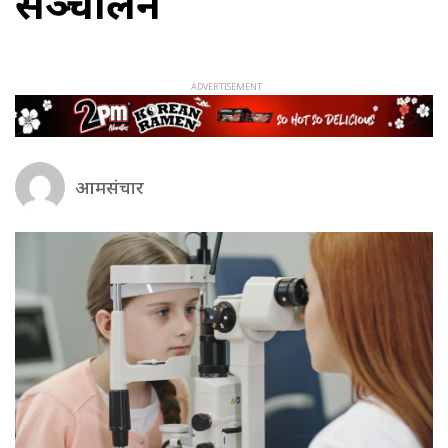
सञ्चालन
आमसंचार