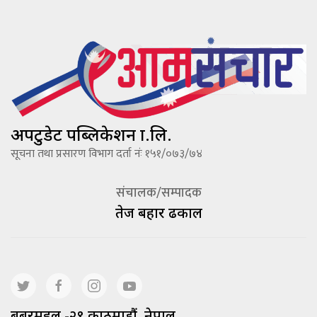
अपटुडेट पब्लिकेशन प्रा.लि.
सूचना तथा प्रसारण विभाग दर्ता नंः १५१/०७३/७४
संचालक/सम्पादक
तेज बहादूर ढकाल
बबरमहल -२९ काठमाडौं, नेपाल