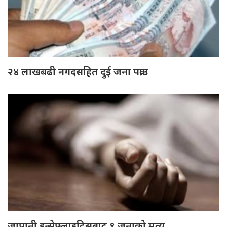
२४ लाखबढी नगदसहित दुई जना पक्राउ
जापानी इन्सेफ्लाइटिसबाट ९ जनाको मृत्यु