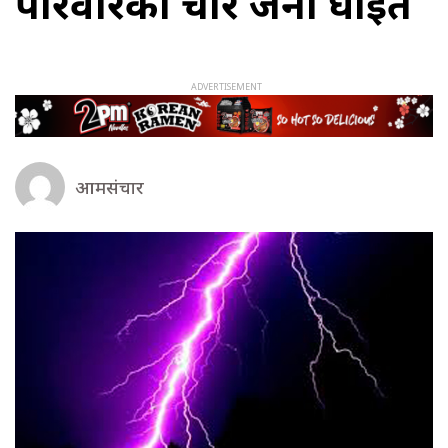
परिवारका चार जना घाइते
आमसंचार