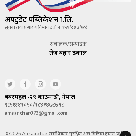
अपटुडेट पब्लिकेशन प्रा.लि.
सूचना तथा प्रसारण विभाग दर्ता नंः १५१/०७३/७४
संचालक/सम्पादक
तेज बहादूर ढकाल
बबरमहल -२९ काठमाडौं, नेपाल
९८५११४९०५०/९८४१४७८७६८
amsanchar073@gmail.com
©2026 Amsanchar सर्वाधिकार सुरक्षित अल मिडिया हाउस प्रा.लि. |