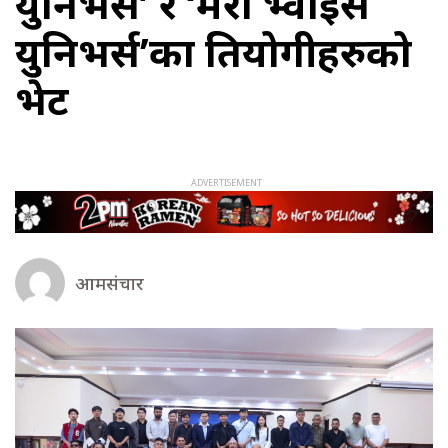
युनिभर्स’ र ‘मेरो भ्वाइस
युनिभर्स’का प्रतियोगीहरुको
भेट
आमसंचार