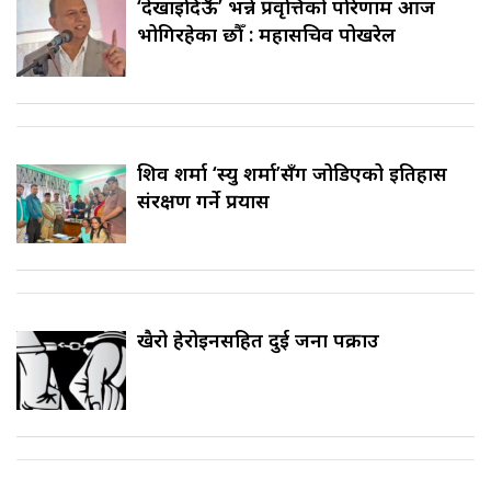
‘देखाइदिऊँ’ भन्ने प्रवृत्तिको परिणाम आज
भोगिरहेका छौँ : महासचिव पोखरेल
शिव शर्मा ‘स्यु शर्मा’सँग जोडिएको इतिहास
संरक्षण गर्ने प्रयास
खैरो हेरोइनसहित दुई जना पक्राउ