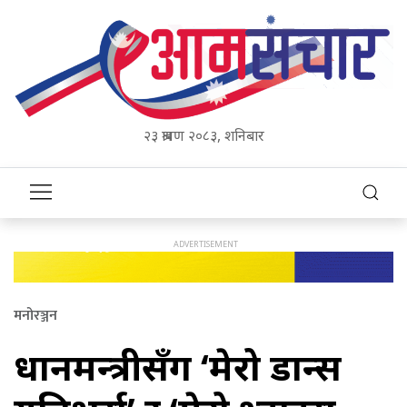
२३ श्रावण २०८३, शनिबार
मनोरञ्जन
प्रधानमन्त्रीसँग ‘मेरो डान्स