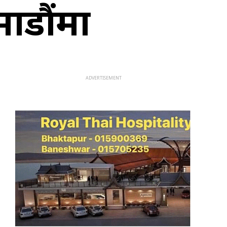
माडौंमा