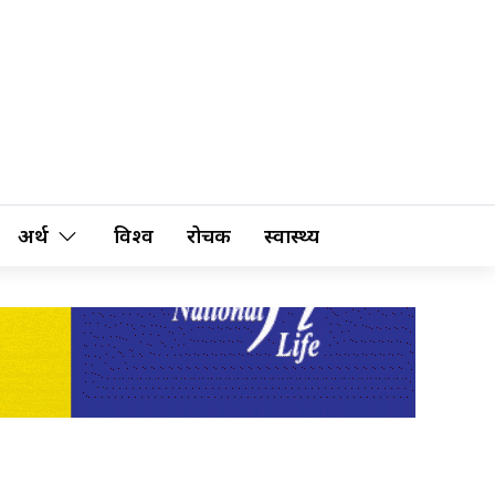
अर्थ
विश्व
रोचक
स्वास्थ्य