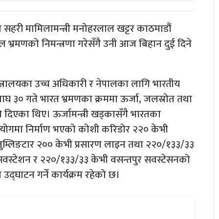
 सहरी मामिलामन्त्री मनोहरलाल खट्टर काठमाडौं
ाल भ्रमणको निमन्त्रणा गरेसँगै उनी आज बिहान दुई दिने
्र मन्त्रालयका उच्च अधिकारी र नेपालका लागि भारतीय
माघ ३० गते भारत भ्रमणका क्रममा ऊर्जा, जलस्रोत तथा
ो दिएका थिए। ऊर्जामन्त्री खड्कासँगै भारतका
ो सहयोगमा निर्माण भएको कोशी करिडोर २२० केभी
–तुम्लिङटार २०० केभी प्रसारण लाइन तथा २२०/१३३/३३
र सवस्टेशन र २२०/१३३/३३ केभी वसन्तपुर सवस्टेसनको
उद्घाटन गर्ने कार्यक्रम रहेको छ।