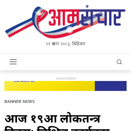
२१ श्रावण २०८३, बिहिबार
BANNER NEWS
आज १९औँ लोकतन्त्र