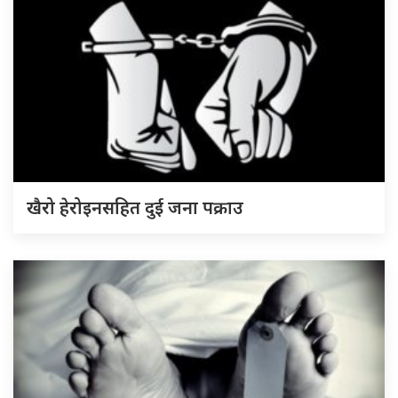
खैरो हेरोइनसहित दुई जना पक्राउ