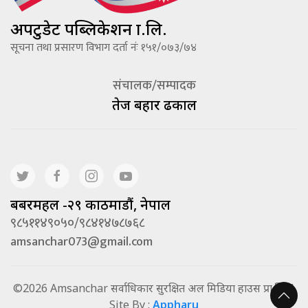
अपटुडेट पब्लिकेशन प्रा.लि.
सूचना तथा प्रसारण विभाग दर्ता नंः १५१/०७३/७४
संचालक/सम्पादक
तेज बहादूर ढकाल
बबरमहल -२९ काठमाडौं, नेपाल
९८५११४९०५०/९८४१४७८७६८
amsanchar073@gmail.com
©2026 Amsanchar सर्वाधिकार सुरक्षित अल मिडिया हाउस प्रा.लि. |
Site By :
Appharu