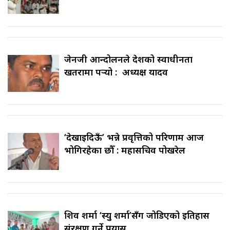
जेनजी आन्दोलनले देशको स्वाधीनता
खतरामा पर्‍यो : अध्यक्ष यादव
‘देखाइदिऊँ’ भन्ने प्रवृत्तिको परिणाम आज
भोगिरहेका छौँ : महासचिव पोखरेल
शिव शर्मा ‘स्यु शर्मा’सँग जोडिएको इतिहास
संरक्षण गर्ने प्रयास