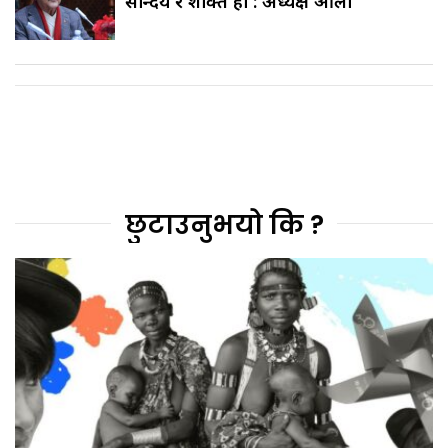
सौन्दर्य र शक्ति हो : अध्यक्ष ओली
छुटाउनुभयो कि ?