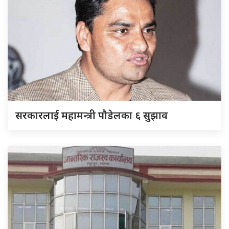
सरकारलाई महामन्त्री पौडेलका ६ सुझाव