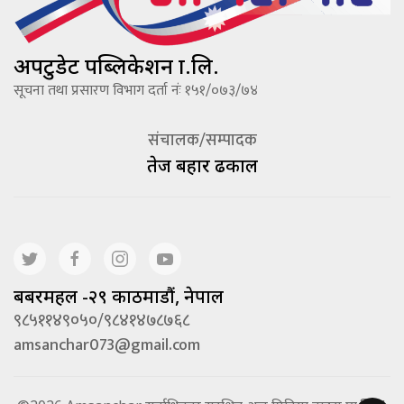
अपटुडेट पब्लिकेशन प्रा.लि.
सूचना तथा प्रसारण विभाग दर्ता नंः १५१/०७३/७४
संचालक/सम्पादक
तेज बहादूर ढकाल
बबरमहल -२९ काठमाडौं, नेपाल
९८५११४९०५०/९८४१४७८७६८
amsanchar073@gmail.com