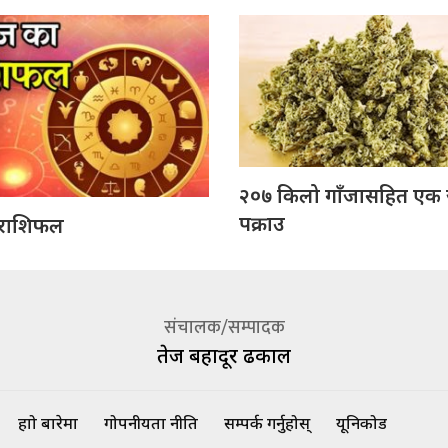
२०७ किलो गाँजासहित एक
पक्राउ
राशिफल
संचालक/सम्पादक
तेज बहादूर ढकाल
हाम्रो बारेमा
गोपनीयता नीति
सम्पर्क गर्नुहोस्
यूनिकोड