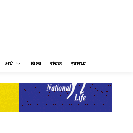
अर्थ
विश्व
रोचक
स्वास्थ्य