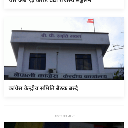
चार अर्ब ९३ करोड बढी राजस्व सङ्कलन
कांग्रेस केन्द्रीय समिति बैठक बस्दै