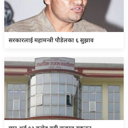
सरकारलाई महामन्त्री पौडेलका ६ सुझाव