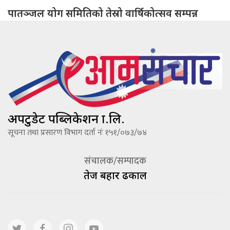
पातञ्जल योग समितिको तेस्रो वार्षिकोत्सव सम्पन्न
अपटुडेट पब्लिकेशन प्रा.लि.
सूचना तथा प्रसारण विभाग दर्ता नंः १५१/०७३/७४
संचालक/सम्पादक
तेज बहादूर ढकाल