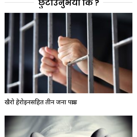
छुटाउनुभयो कि ?
खैरो हेरोइनसहित तीन जना पक्राउ