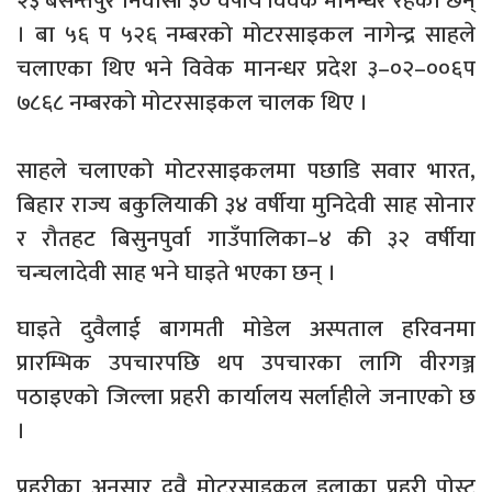
२३ बसन्तपुर निवासी ३० वर्षीय विवेक मानन्धर रहेका छन्
। बा ५६ प ५२६ नम्बरको मोटरसाइकल नागेन्द्र साहले
चलाएका थिए भने विवेक मानन्धर प्रदेश ३–०२–००६प
७८६८ नम्बरको मोटरसाइकल चालक थिए ।
साहले चलाएको मोटरसाइकलमा पछाडि सवार भारत,
बिहार राज्य बकुलियाकी ३४ वर्षीया मुनिदेवी साह सोनार
र रौतहट बिसुनपुर्वा गाउँपालिका–४ की ३२ वर्षीया
चन्चलादेवी साह भने घाइते भएका छन् ।
घाइते दुवैलाई बागमती मोडेल अस्पताल हरिवनमा
प्रारम्भिक उपचारपछि थप उपचारका लागि वीरगञ्ज
पठाइएको जिल्ला प्रहरी कार्यालय सर्लाहीले जनाएको छ
।
प्रहरीका अनुसार दुवै मोटरसाइकल इलाका प्रहरी पोस्ट