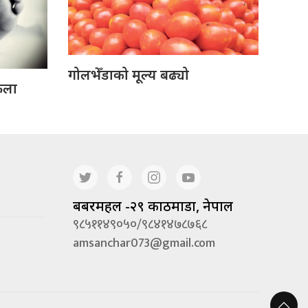
गोलभेँडाको मूल्य बढ्यो
ेला
बबरमहल -२९ काठमाडौं, नेपाल
९८५११४९०५०/९८४१४७८७६८
amsanchar073@gmail.com