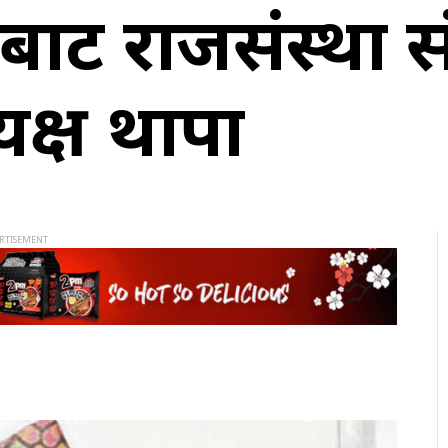
ंगबाट राजसंस्था स
यक्ष थापा