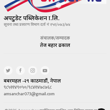
अपटुडेट पब्लिकेशन प्रा.लि.
सूचना तथा प्रसारण विभाग दर्ता नंः १५१/०७३/७४
संचालक/सम्पादक
तेज बहादूर ढकाल
बबरमहल -२९ काठमाडौं, नेपाल
९८५११४९०५०/९८४१४७८७६८
amsanchar073@gmail.com