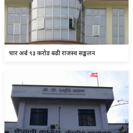
चार अर्ब ९३ करोड बढी राजस्व सङ्कलन