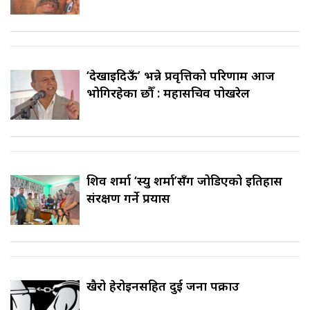
‘देखाइदिऊँ’ भन्ने प्रवृत्तिको परिणाम आज
भोगिरहेका छौँ : महासचिव पोखरेल
शिव शर्मा ‘स्यु शर्मा’सँग जोडिएको इतिहास
संरक्षण गर्ने प्रयास
खैरो हेरोइनसहित दुई जना पक्राउ