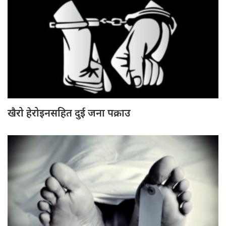
खैरो हेरोइनसहित दुई जना पक्राउ