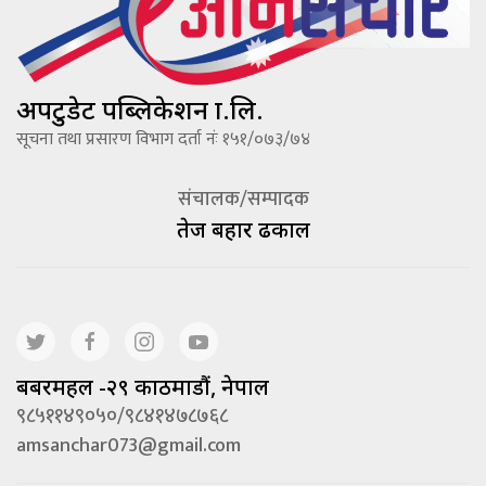
अपटुडेट पब्लिकेशन प्रा.लि.
सूचना तथा प्रसारण विभाग दर्ता नंः १५१/०७३/७४
संचालक/सम्पादक
तेज बहादूर ढकाल
बबरमहल -२९ काठमाडौं, नेपाल
९८५११४९०५०/९८४१४७८७६८
amsanchar073@gmail.com