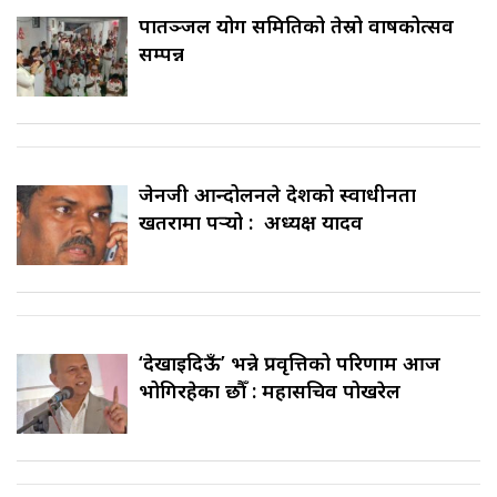
पातञ्जल योग समितिको तेस्रो वार्षिकोत्सव
सम्पन्न
जेनजी आन्दोलनले देशको स्वाधीनता
खतरामा पर्‍यो : अध्यक्ष यादव
‘देखाइदिऊँ’ भन्ने प्रवृत्तिको परिणाम आज
भोगिरहेका छौँ : महासचिव पोखरेल