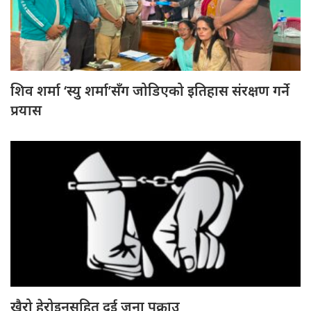
शिव शर्मा ‘स्यु शर्मा’सँग जोडिएको इतिहास संरक्षण गर्ने
प्रयास
खैरो हेरोइनसहित दुई जना पक्राउ