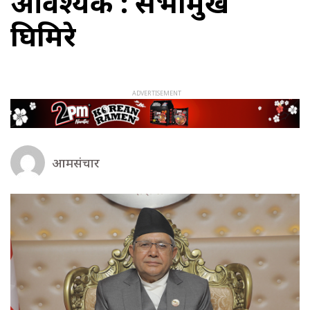
आवश्यक : सभामुख
घिमिरे
आमसंचार