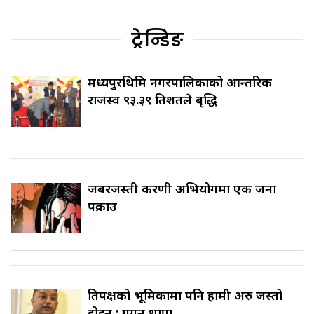
ट्रेन्डिङ
मध्यपुरथिमि नगरपालिकाको आन्तरिक
राजस्व ९३.३९ प्रतिशतले बृद्धि
जबरजस्ती करणी अभियोगमा एक जना
पक्राउ
प्रतिपक्षको भूमिकामा पनि हामी अरु जस्तो
होइन : गगन थापा