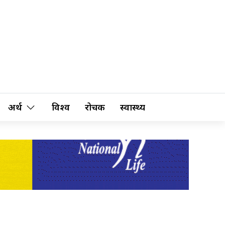
अर्थ
विश्व
रोचक
स्वास्थ्य