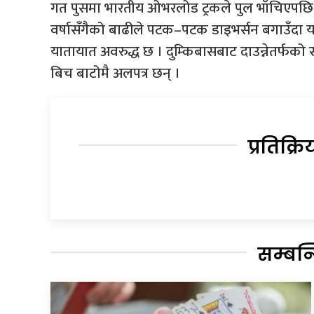
गत पुसमा भारतीय ओभरलोड ट्रकले पुल भाँचिएपछ
वर्षासँगैको बाढीले पटक–पटक डाइभर्सन बगाउँदा य
यातायात अवरुद्ध छ । दुम्किबासबाट दाउन्नेतर्फ
बिच बाटोमै अलपत्र छन् ।
प्रतिक्रि
सम्बन