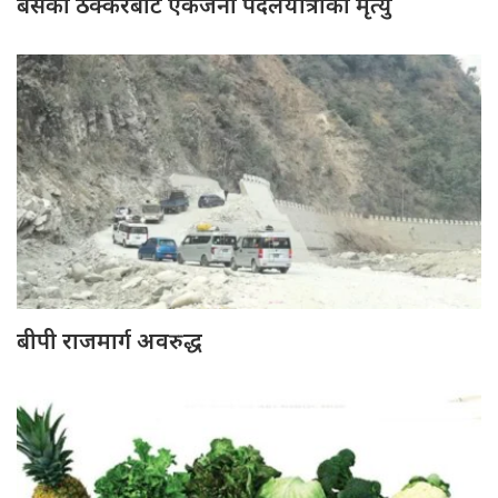
बसको ठक्करबाट एकजना पैदलयात्रीको मृत्यु
बीपी राजमार्ग अवरुद्ध