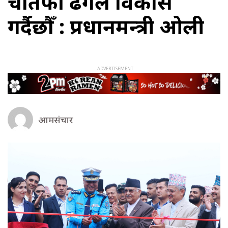
चौतर्फी ढंगले विकास
गर्दैछौँ : प्रधानमन्त्री ओली
आमसंचार