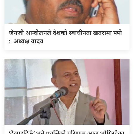
जेनजी आन्दोलनले देशको स्वाधीनता खतरामा पर्‍यो
: अध्यक्ष यादव
‘देखाइदिऊँ’ भन्ने प्रवृत्तिको परिणाम आज भोगिरहेका