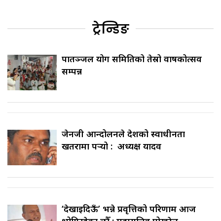
ट्रेन्डिङ
पातञ्जल योग समितिको तेस्रो वार्षिकोत्सव
सम्पन्न
जेनजी आन्दोलनले देशको स्वाधीनता
खतरामा पर्‍यो : अध्यक्ष यादव
‘देखाइदिऊँ’ भन्ने प्रवृत्तिको परिणाम आज
भोगिरहेका छौँ : महासचिव पोखरेल