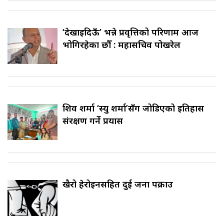
‘देखाइदिऊँ’ भन्ने प्रवृत्तिको परिणाम आज
भोगिरहेका छौँ : महासचिव पोखरेल
शिव शर्मा ‘स्यु शर्मा’सँग जोडिएको इतिहास
संरक्षण गर्ने प्रयास
खैरो हेरोइनसहित दुई जना पक्राउ