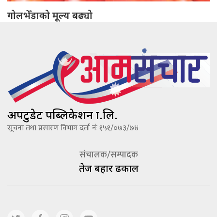
गोलभेँडाको मूल्य बढ्यो
अपटुडेट पब्लिकेशन प्रा.लि.
सूचना तथा प्रसारण विभाग दर्ता नंः १५१/०७३/७४
संचालक/सम्पादक
तेज बहादूर ढकाल