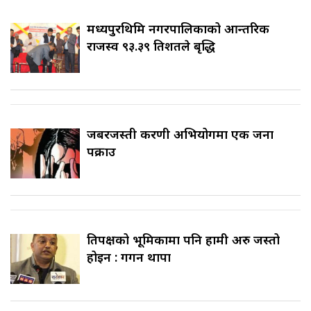
मध्यपुरथिमि नगरपालिकाको आन्तरिक
राजस्व ९३.३९ प्रतिशतले बृद्धि
जबरजस्ती करणी अभियोगमा एक जना
पक्राउ
प्रतिपक्षको भूमिकामा पनि हामी अरु जस्तो
होइन : गगन थापा