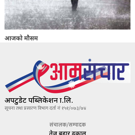
आजको मौसम
अपटुडेट पब्लिकेशन प्रा.लि.
सूचना तथा प्रसारण विभाग दर्ता नंः १५१/०७३/७४
संचालक/सम्पादक
तेज बहादूर ढकाल