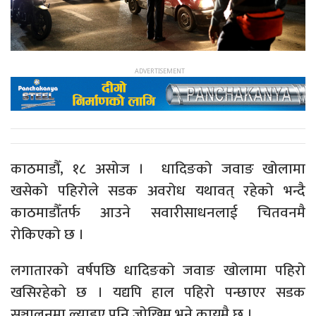
काठमाडौँ, १८ असोज । धादिङको जवाङ खोलामा
खसेको पहिरोले सडक अवरोध यथावत् रहेको भन्दै
काठमाडौँतर्फ आउने सवारीसाधनलाई चितवनमै
रोकिएको छ ।
लगातारको वर्षपछि धादिङको जवाङ खोलामा पहिरो
खसिरहेको छ । यद्यपि हाल पहिरो पन्छाएर सडक
सञ्चालनमा ल्याइए पनि जोखिम भने कायमै छ ।