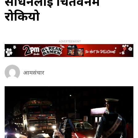
साधनलाई चितवनमै
रोकियो
आमसंचार