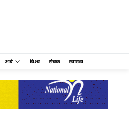
अर्थ
विश्व
रोचक
स्वास्थ्य