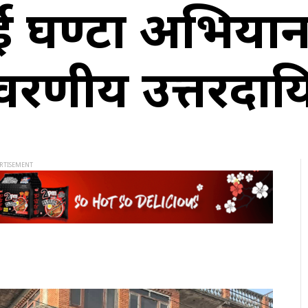
ि दुई घण्टा अभिय
वरणीय उत्तरदायि