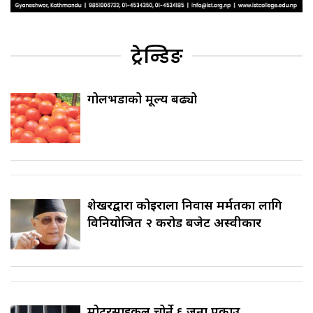
ट्रेन्डिङ
गोलभेँडाको मूल्य बढ्यो
शेखरद्वारा कोइराला निवास मर्मतका लागि
विनियोजित २ करोड बजेट अस्वीकार
मोटरसाइकल चोर्ने ६ जना पक्राउ