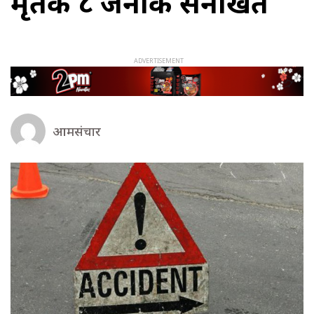
मृतक ८ जनाकै सनाखत
आमसंचार