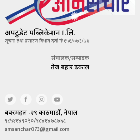
अपटुडेट पब्लिकेशन प्रा.लि.
सूचना तथा प्रसारण विभाग दर्ता नंः १५१/०७३/७४
संचालक/सम्पादक
तेज बहादूर ढकाल
बबरमहल -२९ काठमाडौं, नेपाल
९८५११४९०५०/९८४१४७८७६८
amsanchar073@gmail.com