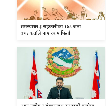
समस्याग्रस्त ३ सहकारीका १४८ जना
बचतकर्ताले पाए रकम फिर्ता
रुग्ण उद्योग र संस्थानहरू सुधारको बाटोमा