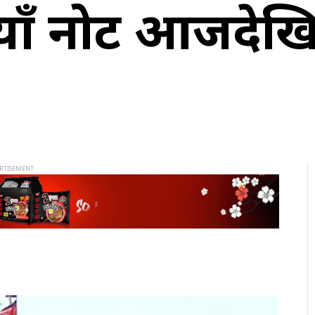
याँ नोट आजदेख