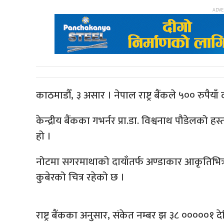
काठमाडौँ, ३ असार । नेपाल राष्ट्र बैंकले ५०० रुप
केन्द्रीय बैंकका गभर्नर प्रा.डा. विश्वनाथ पौडेलको
हो ।
नोटमा सगरमाथाको दायाँतर्फ अण्डाकार आकृतिभित्र सि
कुबेरको चित्र रहेको छ ।
राष्ट्र बैंकका अनुसार, संकेत नम्बर झ ३८ ०००००१