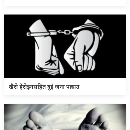
खैरो हेरोइनसहित दुई जना पक्राउ