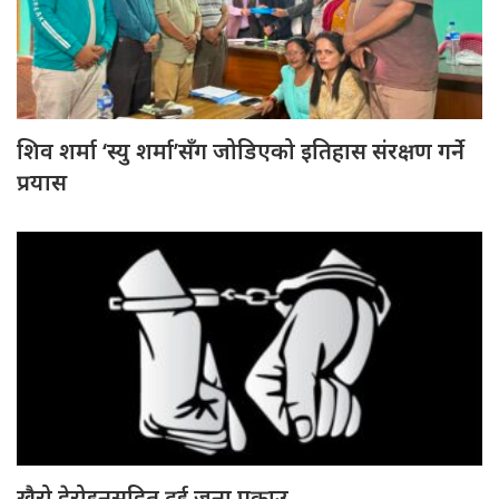
शिव शर्मा ‘स्यु शर्मा’सँग जोडिएको इतिहास संरक्षण गर्ने
प्रयास
खैरो हेरोइनसहित दुई जना पक्राउ