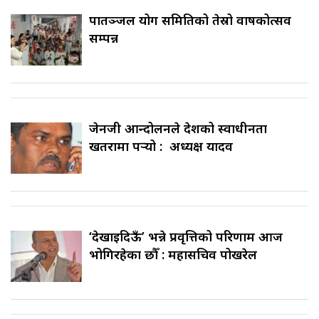
पातञ्जल योग समितिको तेस्रो वार्षिकोत्सव
सम्पन्न
जेनजी आन्दोलनले देशको स्वाधीनता
खतरामा पर्‍यो : अध्यक्ष यादव
‘देखाइदिऊँ’ भन्ने प्रवृत्तिको परिणाम आज
भोगिरहेका छौँ : महासचिव पोखरेल