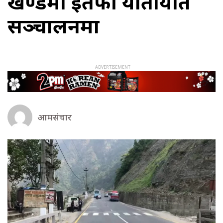
खण्डमा दुईतर्फी यातायात
सञ्चालनमा
आमसंचार