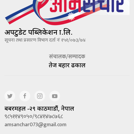
अपटुडेट पब्लिकेशन प्रा.लि.
सूचना तथा प्रसारण विभाग दर्ता नंः १५१/०७३/७४
संचालक/सम्पादक
तेज बहादूर ढकाल
बबरमहल -२९ काठमाडौं, नेपाल
९८५११४९०५०/९८४१४७८७६८
amsanchar073@gmail.com