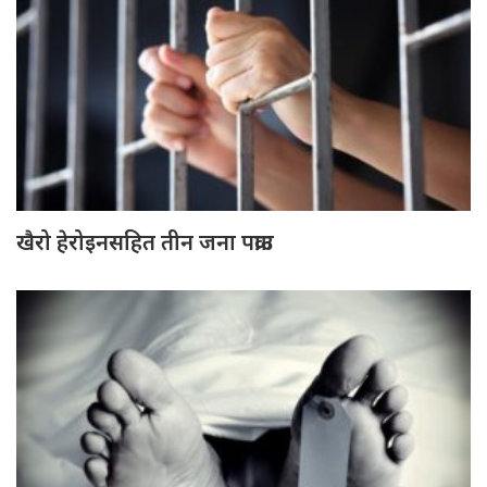
खैरो हेरोइनसहित तीन जना पक्राउ