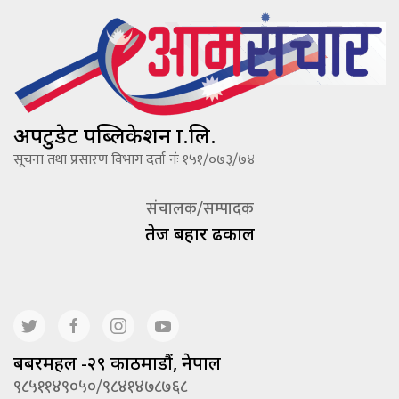
अपटुडेट पब्लिकेशन प्रा.लि.
सूचना तथा प्रसारण विभाग दर्ता नंः १५१/०७३/७४
संचालक/सम्पादक
तेज बहादूर ढकाल
बबरमहल -२९ काठमाडौं, नेपाल
९८५११४९०५०/९८४१४७८७६८