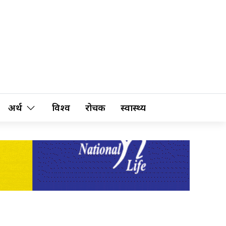
अर्थ
विश्व
रोचक
स्वास्थ्य