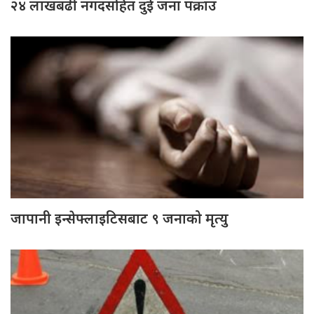
२४ लाखबढी नगदसहित दुई जना पक्राउ
जापानी इन्सेफ्लाइटिसबाट ९ जनाको मृत्यु