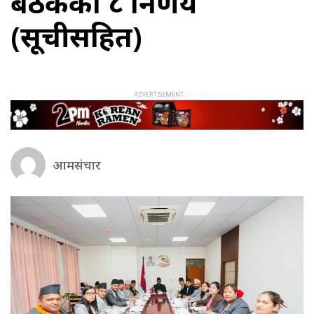
बैठकका ८ निर्णय
(सूचीसहित)
आमसंचार