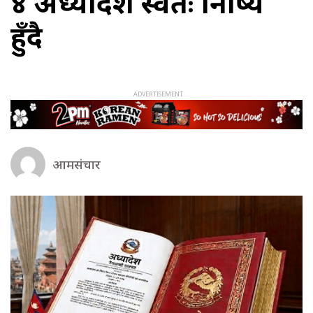
४ अध्यादेश स्वतः निष्क्रिय
हुँदै
आमसंचार