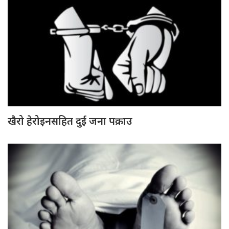
खैरो हेरोइनसहित दुई जना पक्राउ