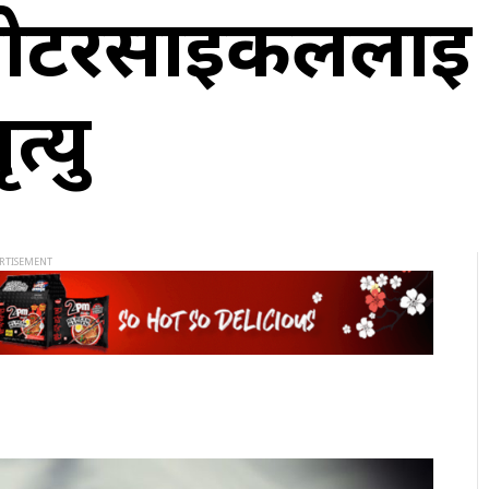
मोटरसाइकललाई ठ
्यु