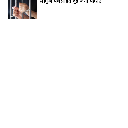
लागुऔषधसहित दुई जना पक्राउ