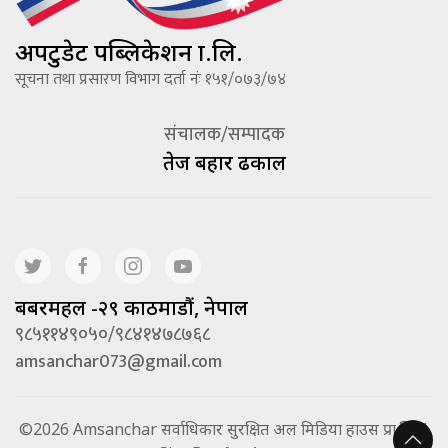
अपटुडेट पब्लिकेशन प्रा.लि.
सूचना तथा प्रसारण विभाग दर्ता नंः १५१/०७३/७४
संचालक/सम्पादक
तेज बहादूर ढकाल
बबरमहल -२९ काठमाडौं, नेपाल
९८५११४९०५०/९८४१४७८७६८
amsanchar073@gmail.com
©2026 Amsanchar सर्वाधिकार सुरक्षित अल मिडिया हाउस प्रा.लि. |