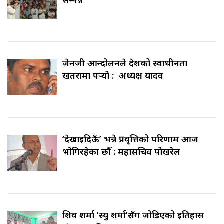
जेनजी आन्दोलनले देशको स्वाधीनता
खतरामा पर्‍यो : अध्यक्ष यादव
‘देखाइदिऊँ’ भन्ने प्रवृत्तिको परिणाम आज
भोगिरहेका छौँ : महासचिव पोखरेल
शिव शर्मा ‘स्यु शर्मा’सँग जोडिएको इतिहास