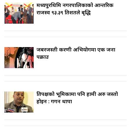
मध्यपुरथिमि नगरपालिकाको आन्तरिक
राजस्व ९३.३९ प्रतिशतले बृद्धि
जबरजस्ती करणी अभियोगमा एक जना
पक्राउ
प्रतिपक्षको भूमिकामा पनि हामी अरु जस्तो
होइन : गगन थापा