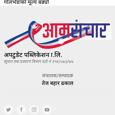
गोलभेँडाको मूल्य बढ्यो
अपटुडेट पब्लिकेशन प्रा.लि.
सूचना तथा प्रसारण विभाग दर्ता नंः १५१/०७३/७४
संचालक/सम्पादक
तेज बहादूर ढकाल