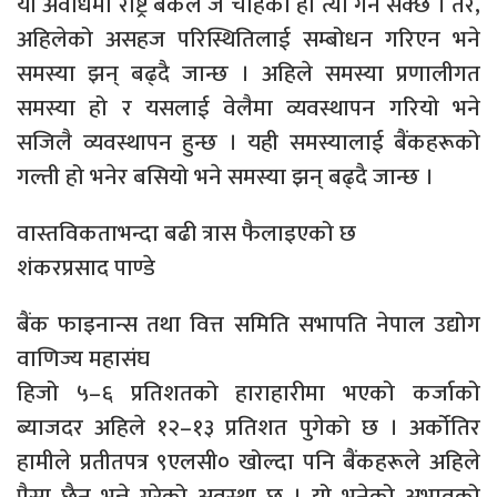
यो अवधिमा राष्ट्र बैंकले जे चाहेको हो त्यो गर्न सक्छ । तर,
अहिलेको असहज परिस्थितिलाई सम्बोधन गरिएन भने
समस्या झन् बढ्दै जान्छ । अहिले समस्या प्रणालीगत
समस्या हो र यसलाई वेलैमा व्यवस्थापन गरियो भने
सजिलै व्यवस्थापन हुन्छ । यही समस्यालाई बैंकहरूको
गल्ती हो भनेर बसियो भने समस्या झन् बढ्दै जान्छ ।
वास्तविकताभन्दा बढी त्रास फैलाइएको छ
शंकरप्रसाद पाण्डे
बैंक फाइनान्स तथा वित्त समिति सभापति नेपाल उद्योग
वाणिज्य महासंघ
हिजो ५–६ प्रतिशतको हाराहारीमा भएको कर्जाको
ब्याजदर अहिले १२–१३ प्रतिशत पुगेको छ । अर्कोतिर
हामीले प्रतीतपत्र ९एलसी० खोल्दा पनि बैंकहरूले अहिले
पैसा छैन भन्ने गरेको अवस्था छ । यो भनेको अभावको