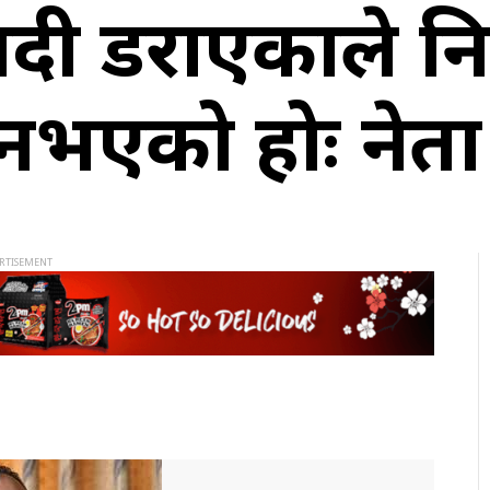
वादी डराएकाले न
नभएको होः नेत