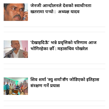
जेनजी आन्दोलनले देशको स्वाधीनता
खतरामा पर्‍यो : अध्यक्ष यादव
‘देखाइदिऊँ’ भन्ने प्रवृत्तिको परिणाम आज
भोगिरहेका छौँ : महासचिव पोखरेल
शिव शर्मा ‘स्यु शर्मा’सँग जोडिएको इतिहास
संरक्षण गर्ने प्रयास