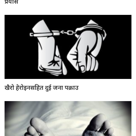
प्रयास
खैरो हेरोइनसहित दुई जना पक्राउ