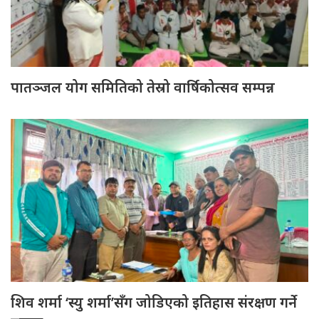
पातञ्जल योग समितिको तेस्रो वार्षिकोत्सव सम्पन्न
शिव शर्मा ‘स्यु शर्मा’सँग जोडिएको इतिहास संरक्षण गर्ने