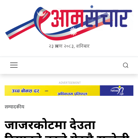
२३ श्रावण २०८३, शनिबार
सम्पादकीय
जाजरकोटमा देउता