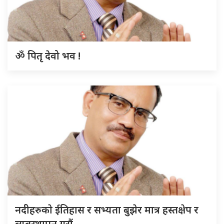
ॐ पितृ देवो भव !
नदीहरुकाे ईतिहास र सभ्यता बुझेर मात्र हस्तक्षेप र
ब्यबस्थापन गराैं