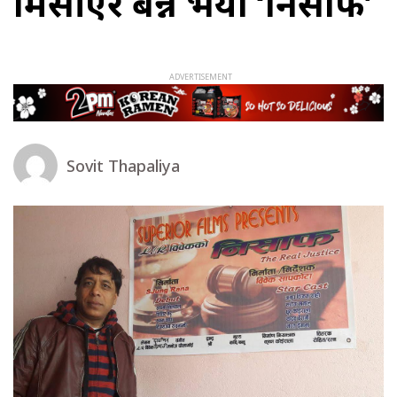
मिसीएर बन्ने भयो ‘निसाफ’
Sovit Thapaliya