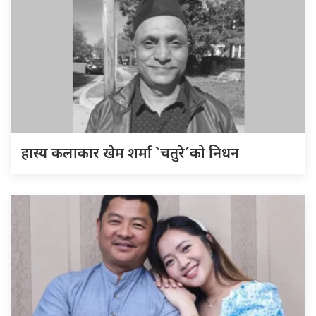
हास्य कलाकार खेम शर्मा `चतुरे´को निधन