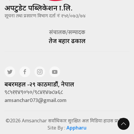
अपटुडेट पब्लिकेशन प्रा.लि.
सूचना तथा प्रसारण विभाग दर्ता नंः १५१/०७३/७४
संचालक/सम्पादक
तेज बहादूर ढकाल
बबरमहल -२९ काठमाडौं, नेपाल
९८५११४९०५०/९८४१४७८७६८
amsanchar073@gmail.com
©2026 Amsanchar सर्वाधिकार सुरक्षित अल मिडिया हाउस प्रा.लि. |
Site By :
Appharu