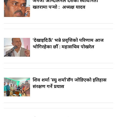
जेनजी आन्दोलनले देशको स्वाधीनता
खतरामा पर्‍यो : अध्यक्ष यादव
‘देखाइदिऊँ’ भन्ने प्रवृत्तिको परिणाम आज
भोगिरहेका छौँ : महासचिव पोखरेल
शिव शर्मा ‘स्यु शर्मा’सँग जोडिएको इतिहास
संरक्षण गर्ने प्रयास