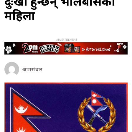
दुःखी हुन्छन् भालेबासका
महिला
आमसंचार