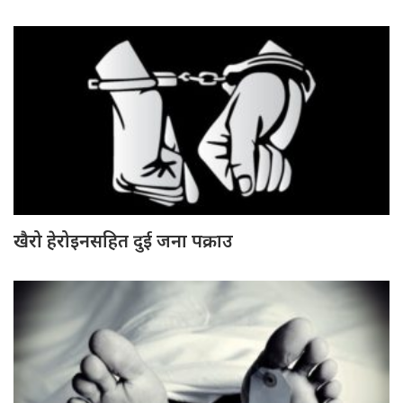
खैरो हेरोइनसहित दुई जना पक्राउ