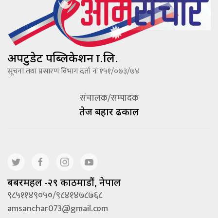
अपटुडेट पब्लिकेशन प्रा.लि.
सूचना तथा प्रसारण विभाग दर्ता नंः १५१/०७३/७४
संचालक/सम्पादक
तेज बहादूर ढकाल
बबरमहल -२९ काठमाडौं, नेपाल
९८५११४९०५०/९८४१४७८७६८
amsanchar073@gmail.com